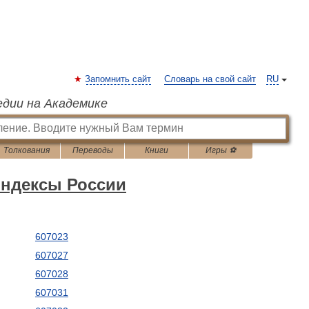
Запомнить сайт
Словарь на свой сайт
RU
едии на Академике
Толкования
Переводы
Книги
Игры ⚽
индексы России
607023
607027
607028
607031