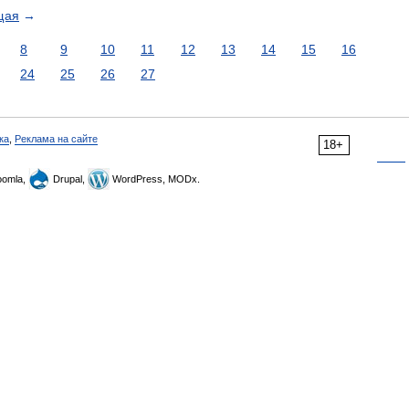
щая
→
8
9
10
11
12
13
14
15
16
24
25
26
27
ка
,
Реклама на сайте
18+
omla,
Drupal,
WordPress, MODx.