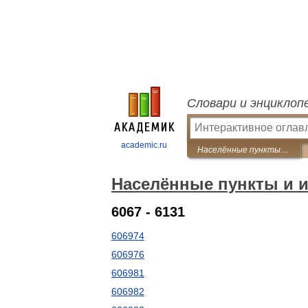
Словари и энциклоп
academic.ru
Населённые пункты и индексы России
Населённые пункты и 
6067 - 6131
606974
606976
606981
606982