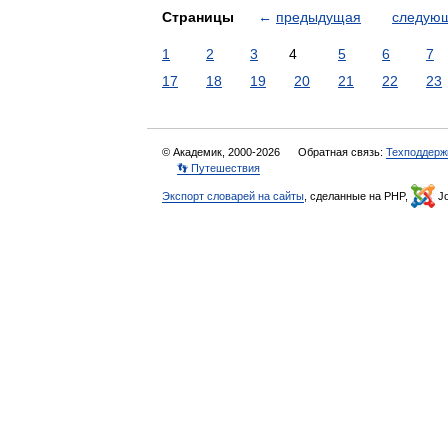
Страницы
←
предыдущая
следую
1
2
3
4
5
6
7
17
18
19
20
21
22
23
© Академик, 2000-2026
Обратная связь:
Техподдерж
👣 Путешествия
Экспорт словарей на сайты
, сделанные на PHP,
Jo